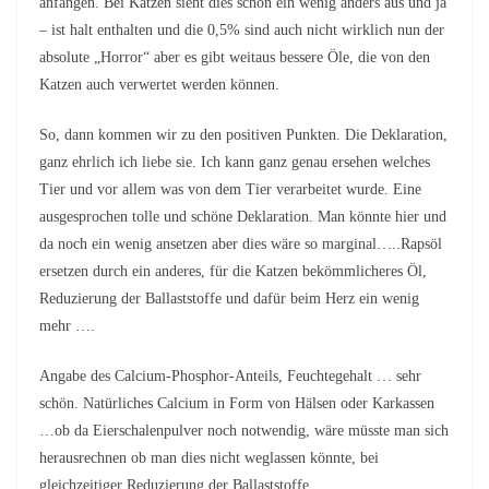
anfangen. Bei Katzen sieht dies schon ein wenig anders aus und ja
– ist halt enthalten und die 0,5% sind auch nicht wirklich nun der
absolute „Horror“ aber es gibt weitaus bessere Öle, die von den
Katzen auch verwertet werden können.
So, dann kommen wir zu den positiven Punkten. Die Deklaration,
ganz ehrlich ich liebe sie. Ich kann ganz genau ersehen welches
Tier und vor allem was von dem Tier verarbeitet wurde. Eine
ausgesprochen tolle und schöne Deklaration. Man könnte hier und
da noch ein wenig ansetzen aber dies wäre so marginal…..Rapsöl
ersetzen durch ein anderes, für die Katzen bekömmlicheres Öl,
Reduzierung der Ballaststoffe und dafür beim Herz ein wenig
mehr ….
Angabe des Calcium-Phosphor-Anteils, Feuchtegehalt … sehr
schön. Natürliches Calcium in Form von Hälsen oder Karkassen
…ob da Eierschalenpulver noch notwendig, wäre müsste man sich
herausrechnen ob man dies nicht weglassen könnte, bei
gleichzeitiger Reduzierung der Ballaststoffe.