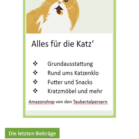
g
o
r
i
e
n
Die letzten Beiträge