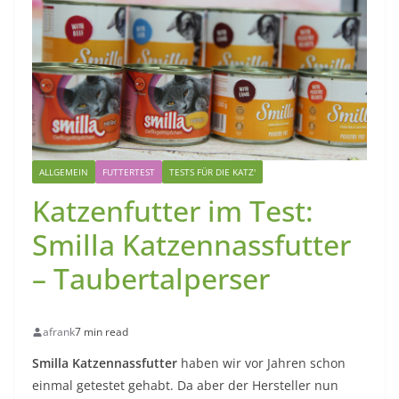
ALLGEMEIN
FUTTERTEST
TESTS FÜR DIE KATZ'
Katzenfutter im Test:
Smilla Katzennassfutter
– Taubertalperser
afrank
7 min read
Smilla Katzennassfutter
haben wir vor Jahren schon
einmal getestet gehabt. Da aber der Hersteller nun