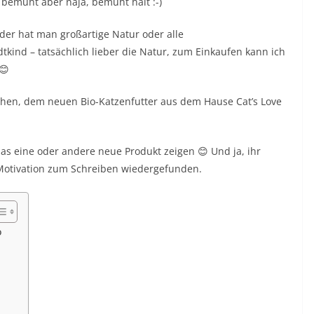
r bemüht aber naja, bemüht halt :-)
eder hat man großartige Natur oder alle
tkind – tatsächlich lieber die Natur, zum Einkaufen kann ich
😊
en, dem neuen Bio-Katzenfutter aus dem Hause Cat’s Love
 eine oder andere neue Produkt zeigen 😊 Und ja, ihr
Motivation zum Schreiben wiedergefunden.
o