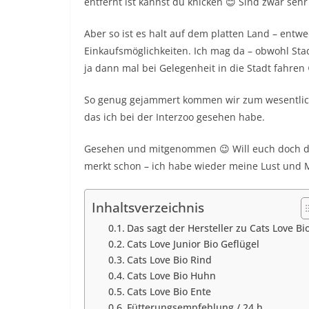
entfernt ist kannst du knicken 😊 Sind zwar seh
Aber so ist es halt auf dem platten Land – entw
Einkaufsmöglichkeiten. Ich mag da – obwohl Stad
ja dann mal bei Gelegenheit in die Stadt fahren 
So genug gejammert kommen wir zum wesentlich
das ich bei der Interzoo gesehen habe.
Gesehen und mitgenommen 😉 Will euch doch das
merkt schon – ich habe wieder meine Lust und 
Inhaltsverzeichnis
Das sagt der Hersteller zu Cats Love Bi
Cats Love Junior Bio Geflügel
Cats Love Bio Rind
Cats Love Bio Huhn
Cats Love Bio Ente
Fütterungsempfehlung / 24 h