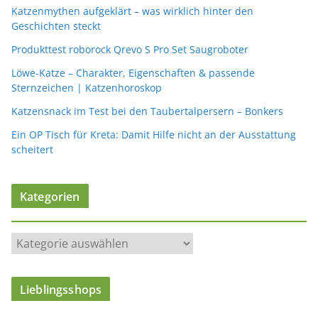
Katzenmythen aufgeklärt – was wirklich hinter den
Geschichten steckt
Produkttest roborock Qrevo S Pro Set Saugroboter
Löwe-Katze – Charakter, Eigenschaften & passende
Sternzeichen | Katzenhoroskop
Katzensnack im Test bei den Taubertalpersern – Bonkers
Ein OP Tisch für Kreta: Damit Hilfe nicht an der Ausstattung
scheitert
Kategorien
K
a
t
Lieblingsshops
e
g