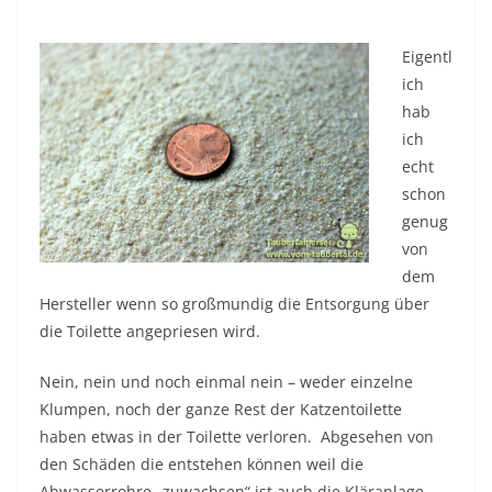
Eigentl
ich
hab
ich
echt
schon
genug
von
dem
Hersteller wenn so großmundig die Entsorgung über
die Toilette angepriesen wird.
Nein, nein und noch einmal nein – weder einzelne
Klumpen, noch der ganze Rest der Katzentoilette
haben etwas in der Toilette verloren. Abgesehen von
den Schäden die entstehen können weil die
Abwasserrohre „zuwachsen“ ist auch die Kläranlage