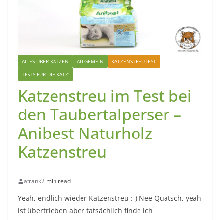
ALLES ÜBER KATZEN
ALLGEMEIN
KATZENSTREUTEST
TESTS FÜR DIE KATZ'
Katzenstreu im Test bei
den Taubertalperser –
Anibest Naturholz
Katzenstreu
afrank
2 min read
Yeah, endlich wieder Katzenstreu :-) Nee Quatsch, yeah
ist übertrieben aber tatsächlich finde ich