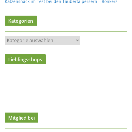
Katzensnack im Test bei den Taubertalpersern – Bonkers
Kategorien
K
a
t
Lieblingsshops
e
g
o
r
i
e
n
Mitglied bei