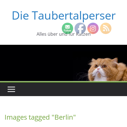
Zum
Die Taubertalperser
Inhalt
springen
Alles über und für Katzen
Images tagged "Berlin"