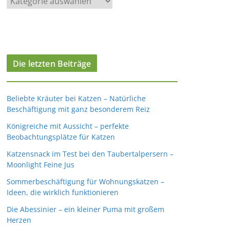
a
t
e
g
Die letzten Beiträge
o
r
i
Beliebte Kräuter bei Katzen – Natürliche
e
Beschäftigung mit ganz besonderem Reiz
n
Königreiche mit Aussicht – perfekte
Beobachtungsplätze für Katzen
Katzensnack im Test bei den Taubertalpersern –
Moonlight Feine Jus
Sommerbeschäftigung für Wohnungskatzen –
Ideen, die wirklich funktionieren
Die Abessinier – ein kleiner Puma mit großem
Herzen