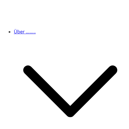
Über ……..