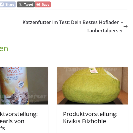
Katzenfutter im Test: Dein Bestes Hofladen –
Taubertalperser
len
ktvorstellung:
Produktvorstellung:
earls von
Kivikis Filzhöhle
‘s