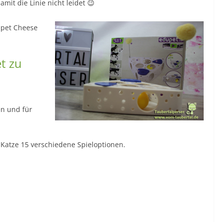
it die Linie nicht leidet 😉
upet Cheese
t zu
en und für
 Katze 15 verschiedene Spieloptionen.