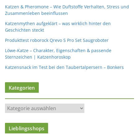
Katzen & Pheromone – Wie Duftstoffe Verhalten, Stress und
Zusammenleben beeinflussen
Katzenmythen aufgeklärt – was wirklich hinter den
Geschichten steckt
Produkttest roborock Qrevo S Pro Set Saugroboter
Löwe-Katze – Charakter, Eigenschaften & passende
Sternzeichen | Katzenhoroskop
Katzensnack im Test bei den Taubertalpersern – Bonkers
Kategorien
K
a
t
Lieblingsshops
e
g