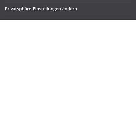
Privatsphäre-Einstellungen ändern
Historie der Privatsphäre-Einstellungen
Einwilligungen widerrufen
Meta
Registrieren
Anmelden
Eintrags-Feed
Kommentar-Feed
WordPress.org