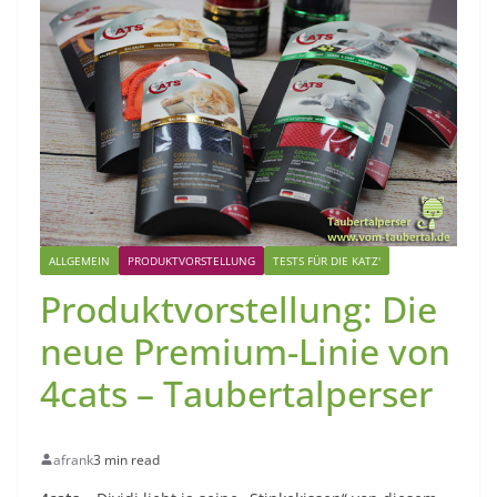
ALLGEMEIN
PRODUKTVORSTELLUNG
TESTS FÜR DIE KATZ'
Produktvorstellung: Die
neue Premium-Linie von
4cats – Taubertalperser
afrank
3 min read