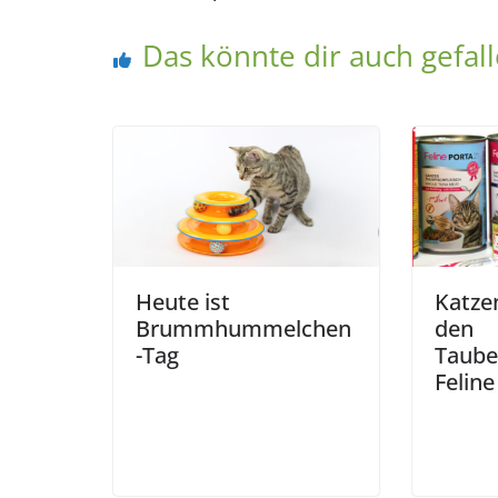
Das könnte dir auch gefal
Heute ist
Katzen
Brummhummelchen
den
-Tag
Taube
Feline