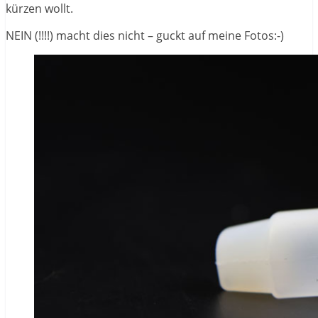
kürzen wollt.
NEIN (!!!!) macht dies nicht – guckt auf meine Fotos:-)