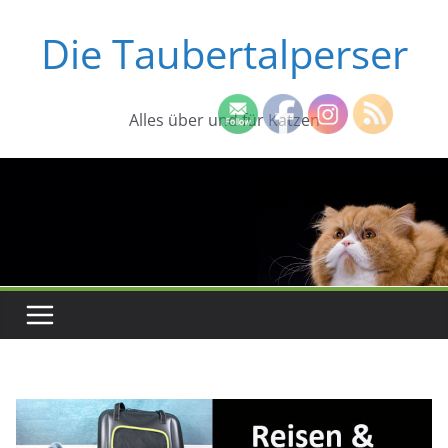
Zum
Die Taubertalperser
Inhalt
springen
Alles über und für Katzen