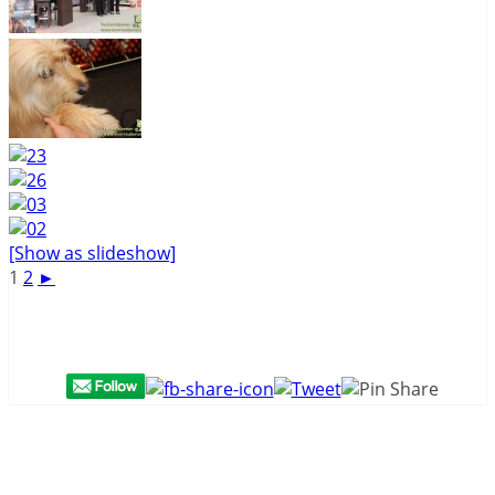
[Show as slideshow]
1
2
►