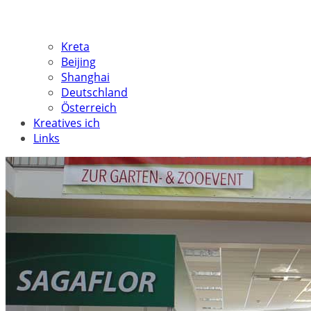
Kreta
Beijing
Shanghai
Deutschland
Österreich
Kreatives ich
Links