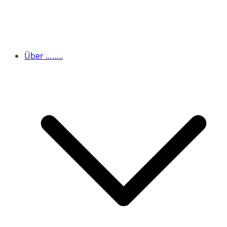
Über ……..