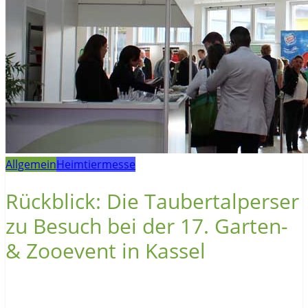
Allgemein
Heimtiermesse
Rückblick: Die Taubertalperser
zu Besuch bei der 17. Garten-
& Zooevent in Kassel