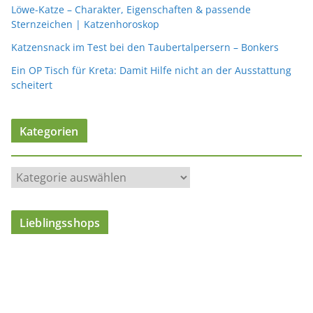
Löwe-Katze – Charakter, Eigenschaften & passende
Sternzeichen | Katzenhoroskop
Katzensnack im Test bei den Taubertalpersern – Bonkers
Ein OP Tisch für Kreta: Damit Hilfe nicht an der Ausstattung
scheitert
Kategorien
K
a
t
Lieblingsshops
e
g
o
r
i