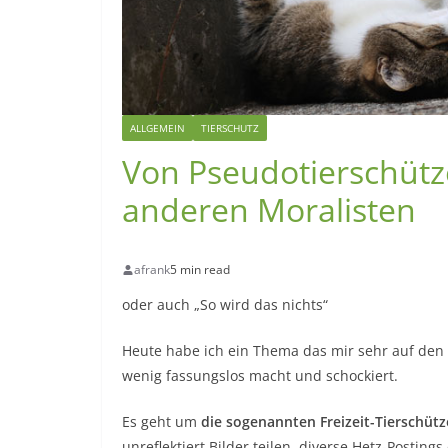
ALLGEMEIN
TIERSCHUTZ
Von Pseudotierschütze
anderen Moralisten
afrank
5 min read
oder auch „So wird das nichts“
Heute habe ich ein Thema das mir sehr auf den H
wenig fassungslos macht und schockiert.
Es geht um
die sogenannten Freizeit-Tierschütz
unreflektiert Bilder teilen, diverse Hetz-Posting