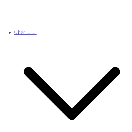
Über ……..