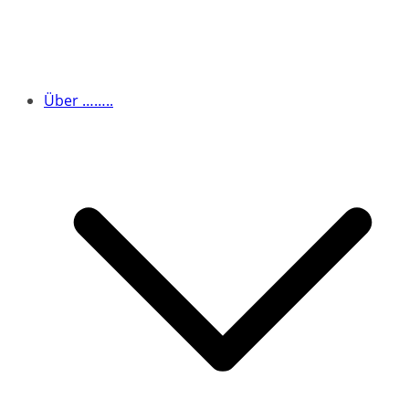
Über ……..