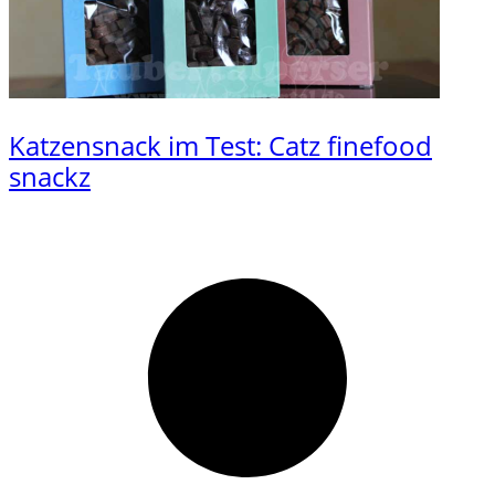
Katzensnack im Test: Catz finefood
snackz