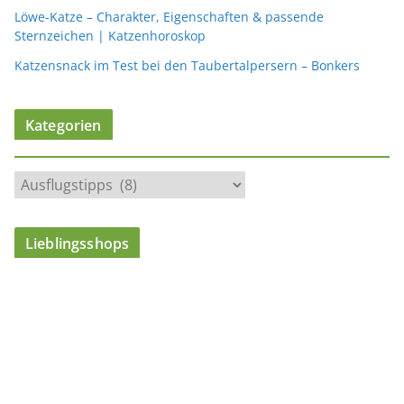
Löwe-Katze – Charakter, Eigenschaften & passende
Sternzeichen | Katzenhoroskop
Katzensnack im Test bei den Taubertalpersern – Bonkers
Kategorien
K
a
t
Lieblingsshops
e
g
o
r
i
e
n