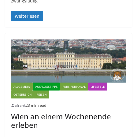
zwangsläufig
Weiterlesen
ALLGEMEIN
AUSFLUGSTIPPS
FÜRS PERSONAL
LIFESTYLE
ÖSTERREICH
REISEN
afrank
23 min read
Wien an einem Wochenende
erleben