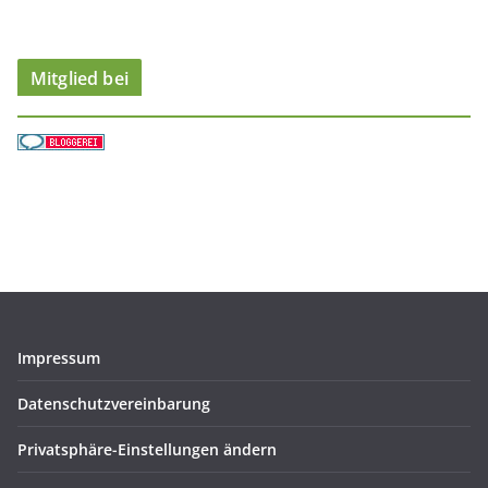
e
n
Mitglied bei
Impressum
Datenschutzvereinbarung
Privatsphäre-Einstellungen ändern