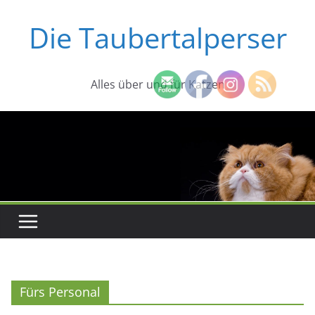
Zum
Die Taubertalperser
Inhalt
springen
Alles über und für Katzen
Fürs Personal