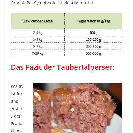
GranataPet Symphonie ist ein Alleinfutter.
Das Fazit der Taubertalperser:
Positiv
ist für
uns
ersten
s der
Produ
ktions