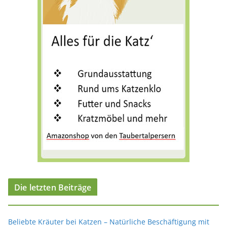
i
e
n
Die letzten Beiträge
Beliebte Kräuter bei Katzen – Natürliche Beschäftigung mit