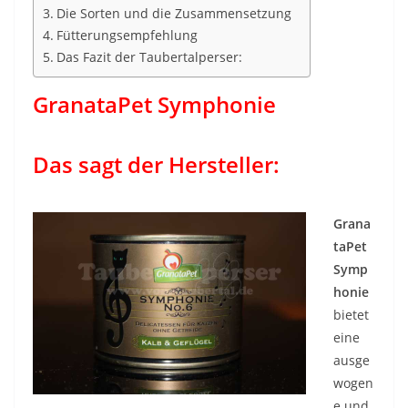
Die Sorten und die Zusammensetzung
Fütterungsempfehlung
Das Fazit der Taubertalperser:
GranataPet Symphonie
Das sagt der Hersteller:
Grana
taPet
Symp
honie
bietet
eine
ausge
wogen
e und