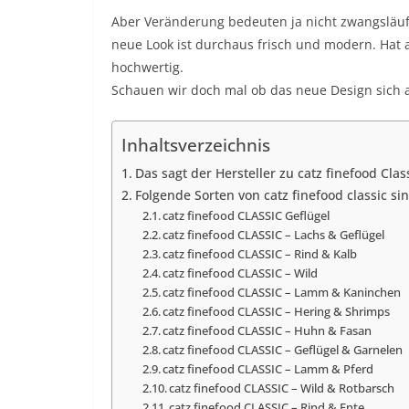
Aber Veränderung bedeuten ja nicht zwangsläufi
neue Look ist durchaus frisch und modern. Hat
hochwertig.
Schauen wir doch mal ob das neue Design sich a
Inhaltsverzeichnis
Das sagt der Hersteller zu catz finefood Clas
Folgende Sorten von catz finefood classic sin
catz finefood CLASSIC Geflügel
catz finefood CLASSIC – Lachs & Geflügel
catz finefood CLASSIC – Rind & Kalb
catz finefood CLASSIC – Wild
catz finefood CLASSIC – Lamm & Kaninchen
catz finefood CLASSIC – Hering & Shrimps
catz finefood CLASSIC – Huhn & Fasan
catz finefood CLASSIC – Geflügel & Garnelen
catz finefood CLASSIC – Lamm & Pferd
catz finefood CLASSIC – Wild & Rotbarsch
catz finefood CLASSIC – Rind & Ente