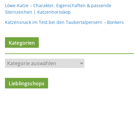
Löwe-Katze – Charakter, Eigenschaften & passende
Sternzeichen | Katzenhoroskop
Katzensnack im Test bei den Taubertalpersern – Bonkers
Kategorien
K
a
t
Lieblingsshops
e
g
o
r
i
e
n