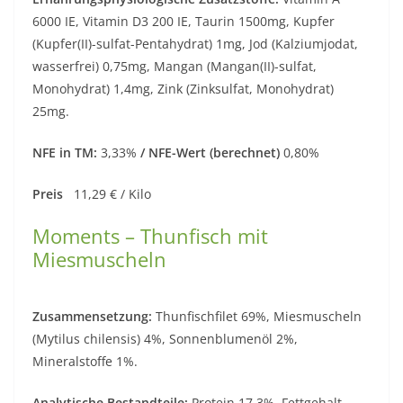
6000 IE, Vitamin D3 200 IE, Taurin 1500mg, Kupfer
(Kupfer(II)-sulfat-Pentahydrat) 1mg, Jod (Kalziumjodat,
wasserfrei) 0,75mg, Mangan (Mangan(II)-sulfat,
Monohydrat) 1,4mg, Zink (Zinksulfat, Monohydrat)
25mg.
NFE in TM:
3,33%
/ NFE-Wert (berechnet)
0,80%
Preis
11,29 € / Kilo
Moments – Thunfisch mit
Miesmuscheln
Zusammensetzung:
Thunfischfilet 69%, Miesmuscheln
(Mytilus chilensis) 4%, Sonnenblumenöl 2%,
Mineralstoffe 1%.
Analytische Bestandteile:
Protein 17,3%, Fettgehalt