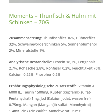
Moments – Thunfisch & Huhn mit
Schinken – 70G
Zusammensetzung:
Thunfischfilet 36%, Hühnerfilet
32%, Schweinevorderschinken 5%, Sonnenblumenöl
2%, Mineralstoffe 1%.
Analytische Bestandteile:
Protein 18,2%, Fettgehalt
2,7%, Rohasche 2,8%, Rohfaser 0,2%, Feuchtigkeit 76%,
Calcium 0,22%, Phosphor 0,2%.
Ernährungsphysiologische Zusatzstoffe:
Vitamin A
6000 IE, Taurin 1500mg, Kupfer (Kupfer(II)-sulfat-
Pentahydrat) 1mg, Jod (Kalziumjodat, wasserfrei)
0,75mg, Mangan (Mangan(II)-sulfat, Monohydrat)
1,4mg, Zink (Zinksulfat, Monohydrat) 25mg.