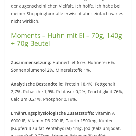
der augenscheinlichen Vielfalt. Ich hoffe, ich habe bei
meiner Shoppingtour alle erwischt aber einfach war es
nicht wirklich.
Moments – Huhn mit EI – 70g, 140g
+ 70g Beutel
Zusammensetzung:
Hühnerfilet 67%, Hühnerei 6%,
Sonnenblumenöl 2%, Mineralstoffe 1%.
Analytische Bestandteile:
Protein 18,4%, Fettgehalt
2,7%, Rohasche 1,9%, Rohfaser 0,2%, Feuchtigkeit 76%,
Calcium 0,21%, Phosphor 0,19%.
Ernährungsphysiologische Zusatzstoffe:
Vitamin A
6000 IE, Vitamin D3 200 IE, Taurin 1500mg, Kupfer
(Kupfer(II)-sulfat-Pentahydrat) 1mg, Jod (Kalziumjodat,
wasserfrei) 0,75mg, Mangan (Mangan(II)-sulfat,