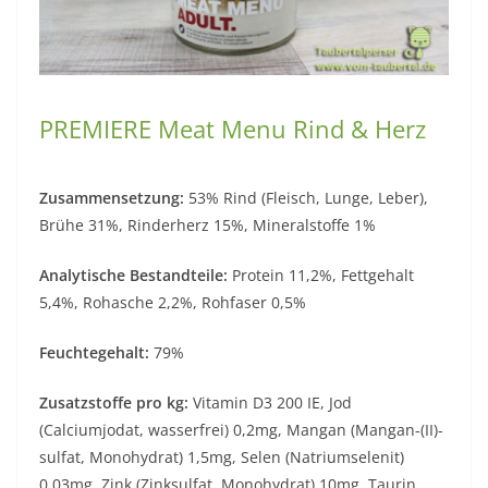
PREMIERE Meat Menu Rind & Herz
Zusammensetzung:
53% Rind (Fleisch, Lunge, Leber),
Brühe 31%, Rinderherz 15%, Mineralstoffe 1%
Analytische Bestandteile:
Protein 11,2%, Fettgehalt
5,4%, Rohasche 2,2%, Rohfaser 0,5%
Feuchtegehalt:
79%
Zusatzstoffe pro kg:
Vitamin D3 200 IE, Jod
(Calciumjodat, wasserfrei) 0,2mg, Mangan (Mangan-(II)-
sulfat, Monohydrat) 1,5mg, Selen (Natriumselenit)
0,03mg, Zink (Zinksulfat, Monohydrat) 10mg, Taurin