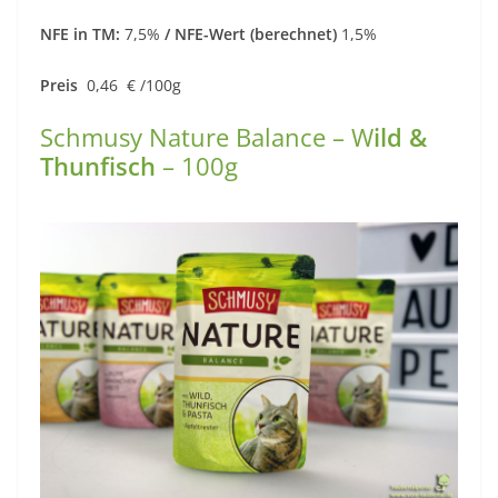
NFE in TM:
7,5%
/ NFE-Wert (berechnet)
1,5%
Preis
0,46 € /100g
Schmusy Nature Balance – W
ild &
Thunfisch
– 100g