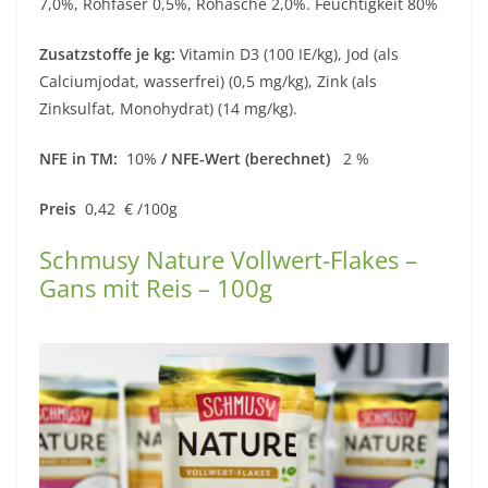
7,0%, Rohfaser 0,5%, Rohasche 2,0%. Feuchtigkeit 80%
Zusatzstoffe je kg:
Vitamin D3 (100 IE/kg), Jod (als
Calciumjodat, wasserfrei) (0,5 mg/kg), Zink (als
Zinksulfat, Monohydrat) (14 mg/kg).
NFE in TM:
10%
/ NFE-Wert (berechnet)
2 %
Preis
0,42 € /100g
Schmusy Nature Vollwert-Flakes –
Gans mit Reis – 100g