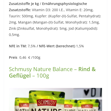
Zusatzstoffe je kg
/
Ernährungsphysiologische
Zusatzstoffe:
Vitamin D3: 200 I.E., Vitamin E: 20mg,
Taurin: 500mg, Kupfer: (Kupfer-(II)-Sulfat, Pentahydrat):
2mg, Mangan (Mangan-(II)-Sulfat, Monohydrat): 1,5mg,
Zink (Zinksulfat, Monohydrat): 5mg, Jod (Kaliumjodid):
0,5mg.
NFE in TM:
7,5%
/ NFE-Wert (berechnet)
1,5%
Preis
0,46 € /100g
Schmusy Nature Balance –
Rind &
Geflügel
– 100g