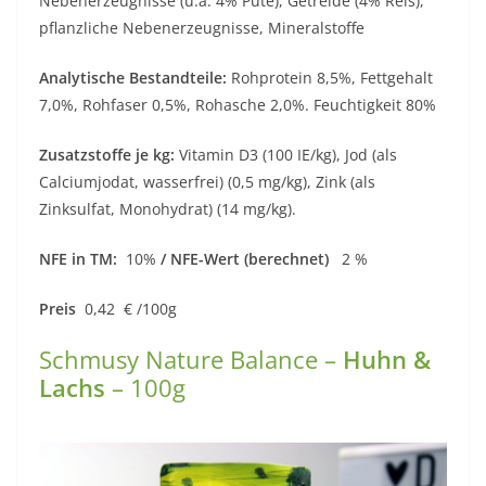
Nebenerzeugnisse (u.a. 4% Pute), Getreide (4% Reis),
pflanzliche Nebenerzeugnisse, Mineralstoffe
Analytische Bestandteile:
Rohprotein 8,5%, Fettgehalt
7,0%, Rohfaser 0,5%, Rohasche 2,0%. Feuchtigkeit 80%
Zusatzstoffe je kg:
Vitamin D3 (100 IE/kg), Jod (als
Calciumjodat, wasserfrei) (0,5 mg/kg), Zink (als
Zinksulfat, Monohydrat) (14 mg/kg).
NFE in TM:
10%
/ NFE-Wert (berechnet)
2 %
Preis
0,42 € /100g
Schmusy Nature Balance –
Huhn &
Lachs
– 100g