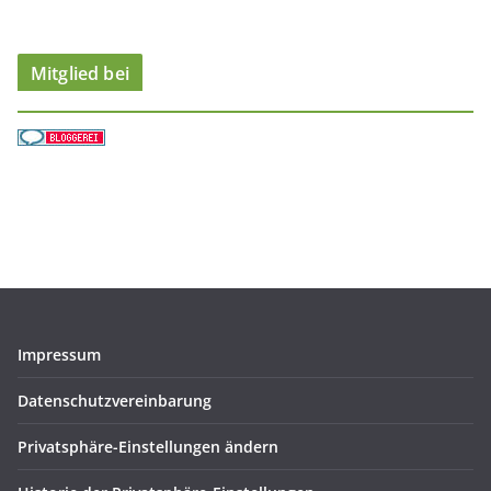
e
n
Mitglied bei
Impressum
Datenschutzvereinbarung
Privatsphäre-Einstellungen ändern