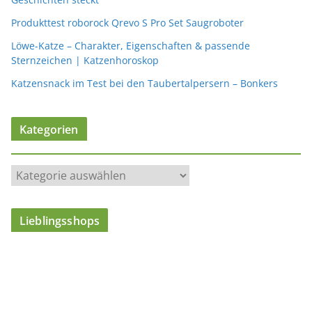
Produkttest roborock Qrevo S Pro Set Saugroboter
Löwe-Katze – Charakter, Eigenschaften & passende
Sternzeichen | Katzenhoroskop
Katzensnack im Test bei den Taubertalpersern – Bonkers
Kategorien
K
a
t
Lieblingsshops
e
g
o
r
i