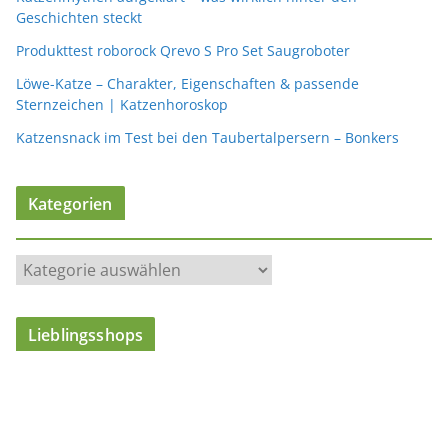
Geschichten steckt
Produkttest roborock Qrevo S Pro Set Saugroboter
Löwe-Katze – Charakter, Eigenschaften & passende
Sternzeichen | Katzenhoroskop
Katzensnack im Test bei den Taubertalpersern – Bonkers
Kategorien
K
a
t
Lieblingsshops
e
g
o
r
i