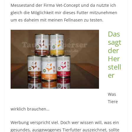
Messestand der Firma Vet-Concept und da nutzte ich
gleich die Möglichkeit mir dieses Futter mitzunehmen
um es daheim mit meinen Fellnasen zu testen.
Das
sagt
der
Her
stell
er
Was
Tiere
wirklich brauchen…
Werbung verspricht viel. Doch wer wissen will, was ein
gesundes, ausgewogenes Tierfutter auszeichnet, sollte