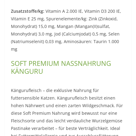
Zusatzstoffe/kg:
Vitamin A 2.000 IE, Vitamin D3 200 IE,
Vitamin E 25 mg, Spurenelemente/kg: Zink (Zinkoxid,
Monohydrat) 15,0 mg, Mangan (Mangan(II)sulfat,
Monohydrat) 3,0 mg, Jod (Calciumjodat) 0,5 mg, Selen
(Natriumselenit) 0,03 mg, Aminosäuren: Taurin 1.000
mg
SOFT PREMIUM NASSNAHRUNG
KÄNGURU
Kängurufleisch – die exklusive Nahrung für
futtersensible Katzen. Kängurufleisch besitzt einen
hohen Nährwert und einen zarten Wildgeschmack. Für
diese Soft Premium Nahrung wird bewusst nur eine
Fleischsorte und das leicht verdauliche Wurzelgemüse
Pastinake verarbeitet – für beste Verträglichkeit. Ideal
bei Futtermittelallergie und zur Ausschlussfütterung