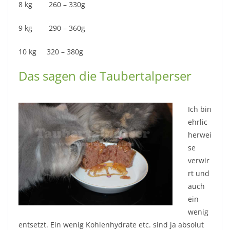
8 kg 260 – 330g
9 kg 290 – 360g
10 kg 320 – 380g
Das sagen die Taubertalperser
Ich bin
ehrlic
herwei
se
verwir
rt und
auch
ein
wenig
entsetzt. Ein wenig Kohlenhydrate etc. sind ja absolut