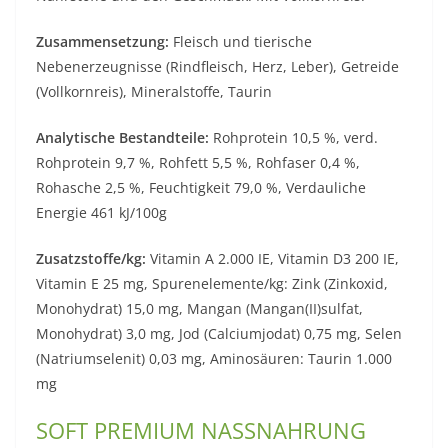
Zusammensetzung:
Fleisch und tierische
Nebenerzeugnisse (Rindfleisch, Herz, Leber), Getreide
(Vollkornreis), Mineralstoffe, Taurin
Analytische Bestandteile:
Rohprotein 10,5 %, verd.
Rohprotein 9,7 %, Rohfett 5,5 %, Rohfaser 0,4 %,
Rohasche 2,5 %, Feuchtigkeit 79,0 %, Verdauliche
Energie 461 kJ/100g
Zusatzstoffe/kg:
Vitamin A 2.000 IE, Vitamin D3 200 IE,
Vitamin E 25 mg, Spurenelemente/kg: Zink (Zinkoxid,
Monohydrat) 15,0 mg, Mangan (Mangan(II)sulfat,
Monohydrat) 3,0 mg, Jod (Calciumjodat) 0,75 mg, Selen
(Natriumselenit) 0,03 mg, Aminosäuren: Taurin 1.000
mg
SOFT PREMIUM NASSNAHRUNG