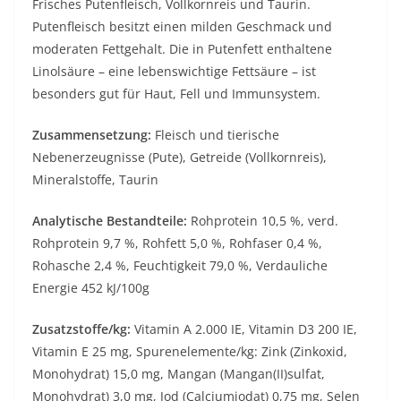
Frisches Putenfleisch, Vollkornreis und Taurin.
Putenfleisch besitzt einen milden Geschmack und
moderaten Fettgehalt. Die in Putenfett enthaltene
Linolsäure – eine lebenswichtige Fettsäure – ist
besonders gut für Haut, Fell und Immunsystem.
Zusammensetzung:
Fleisch und tierische
Nebenerzeugnisse (Pute), Getreide (Vollkornreis),
Mineralstoffe, Taurin
Analytische Bestandteile:
Rohprotein 10,5 %, verd.
Rohprotein 9,7 %, Rohfett 5,0 %, Rohfaser 0,4 %,
Rohasche 2,4 %, Feuchtigkeit 79,0 %, Verdauliche
Energie 452 kJ/100g
Zusatzstoffe/kg:
Vitamin A 2.000 IE, Vitamin D3 200 IE,
Vitamin E 25 mg, Spurenelemente/kg: Zink (Zinkoxid,
Monohydrat) 15,0 mg, Mangan (Mangan(II)sulfat,
Monohydrat) 3,0 mg, Jod (Calciumjodat) 0,75 mg, Selen