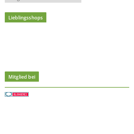
a
t
Lieblingsshops
e
g
o
r
i
e
n
Mitglied bei