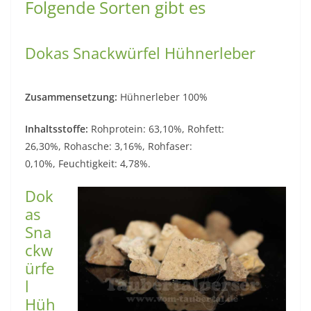
Folgende Sorten gibt es
Dokas Snackwürfel Hühnerleber
Zusammensetzung:
Hühnerleber 100%
Inhaltsstoffe:
Rohprotein: 63,10%, Rohfett:
26,30%, Rohasche: 3,16%, Rohfaser:
0,10%, Feuchtigkeit: 4,78%.
Dok
as
Sna
ckw
ürfe
l
Hüh