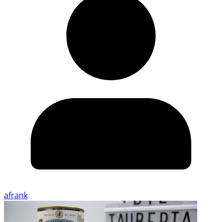
afrank