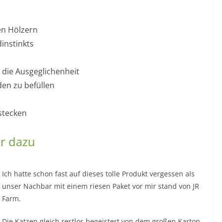
en Hölzern
instinkts
die Ausgeglichenheit
den zu befüllen
stecken
er dazu
Ich hatte schon fast auf dieses tolle Produkt vergessen als
unser Nachbar mit einem riesen Paket vor mir stand von JR
Farm.
Die Katzen gleich restlos begeistert von dem großen Karton