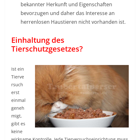
bekannter Herkunft und Eigenschaften
bevorzugen und daher das Interesse an
herrenlosen Haustieren nicht vorhanden ist.
Einhaltung des
Tierschutzgesetzes?
Ist ein
Tierve
rsuch
erst
einmal
geneh
migt,
gibt es
keine
wirksame Kontrolle. Jede Tierversuchseinrichtung muss