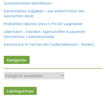
Zusammenleben beeinflussen
Katzenmythen aufgeklärt – was wirklich hinter den
Geschichten steckt
Produkttest roborock Qrevo S Pro Set Saugroboter
Löwe-Katze – Charakter, Eigenschaften & passende
Sternzeichen | Katzenhoroskop
Katzensnack im Test bei den Taubertalpersern – Bonkers
Kategorien
K
a
t
Lieblingsshops
e
g
o