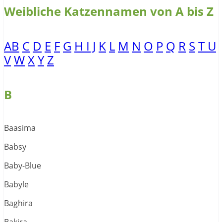
Weibliche Katzennamen von A bis Z
A
B
C
D
E
F
G
H
I
J
K
L
M
N
O
P
Q
R
S
T
U
V
W
X
Y
Z
B
Baasima
Babsy
Baby-Blue
Babyle
Baghira