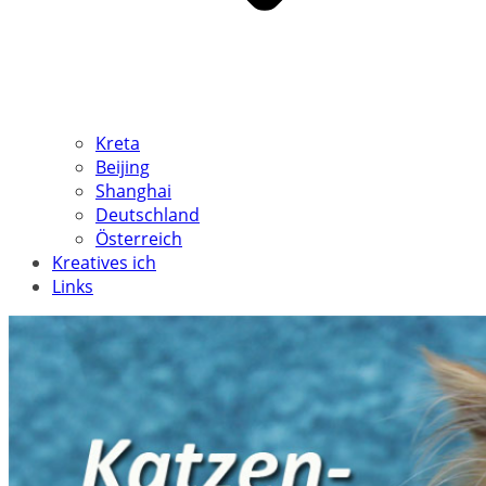
Kreta
Beijing
Shanghai
Deutschland
Österreich
Kreatives ich
Links