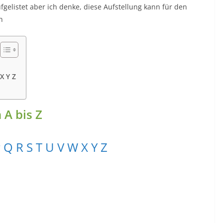
fgelistet aber ich denke, diese Aufstellung kann für den
n
X Y Z
A bis Z
P
Q
R
S
T
U
V
W
X
Y
Z