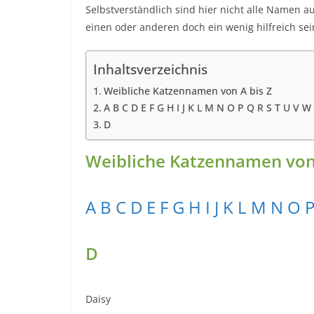
Selbstverständlich sind hier nicht alle Namen au
einen oder anderen doch ein wenig hilfreich sei
Inhaltsverzeichnis
Weibliche Katzennamen von A bis Z
A B C D E F G H I J K L M N O P Q R S T U V W 
D
Weibliche Katzennamen von 
A
B
C
D
E
F
G
H
I
J
K
L
M
N
O
D
Daisy