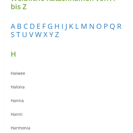
bis Z
A
B
C
D
E
F
G
H
I
J
K
L
M
N
O
P
Q
R
S
T
U
V
W
X
Y
Z
H
Haiwee
Halona
Hanna
Hanni
Harmonia