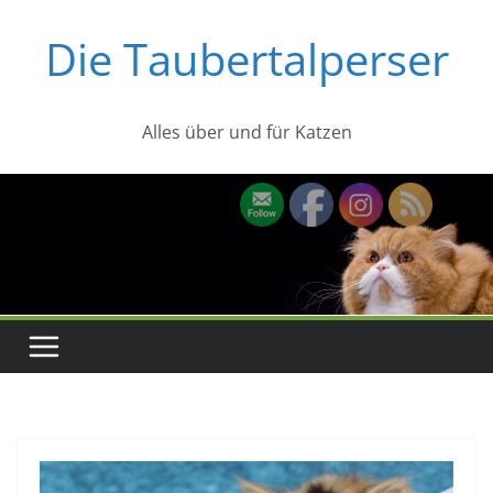
Zum
Die Taubertalperser
Inhalt
springen
Alles über und für Katzen