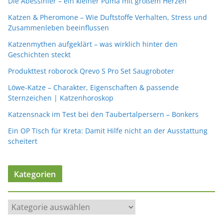
Die Abessinier – ein kleiner Puma mit großem Herzen
Katzen & Pheromone – Wie Duftstoffe Verhalten, Stress und
Zusammenleben beeinflussen
Katzenmythen aufgeklärt – was wirklich hinter den
Geschichten steckt
Produkttest roborock Qrevo S Pro Set Saugroboter
Löwe-Katze – Charakter, Eigenschaften & passende
Sternzeichen | Katzenhoroskop
Katzensnack im Test bei den Taubertalpersern – Bonkers
Ein OP Tisch für Kreta: Damit Hilfe nicht an der Ausstattung
scheitert
Kategorien
K
a