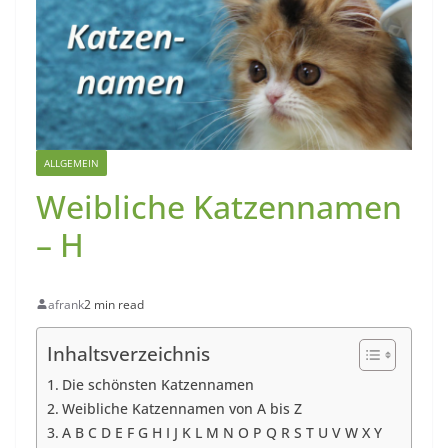
ALLGEMEIN
Weibliche Katzennamen
– H
afrank
2 min read
Inhaltsverzeichnis
Die schönsten Katzennamen
Weibliche Katzennamen von A bis Z
A B C D E F G H I J K L M N O P Q R S T U V W X Y