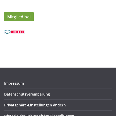
n
Mitglied bei
Impressum
Datenschutzvereinbarung
Privatsphäre-Einstellungen ändern
Historie der Privatsphäre-Einstellungen