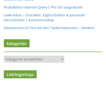
Produkttest roborock Qrevo S Pro Set Saugroboter
Löwe-Katze – Charakter, Eigenschaften & passende
Sternzeichen | Katzenhoroskop
Katzensnack im Test bei den Taubertalpersern – Bonkers
Kategorien
K
a
t
Lieblingsshops
e
g
o
r
i
e