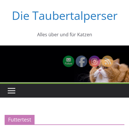
Zum
Die Taubertalperser
Inhalt
springen
Alles über und für Katzen
Futtertest