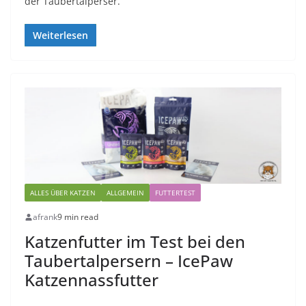
der Taubertalperser.
Weiterlesen
ALLES ÜBER KATZEN
ALLGEMEIN
FUTTERTEST
afrank
9 min read
Katzenfutter im Test bei den
Taubertalpersern – IcePaw
Katzennassfutter