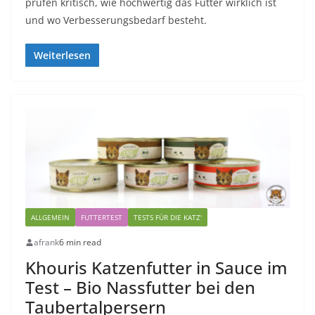
prüfen kritisch, wie hochwertig das Futter wirklich ist
und wo Verbesserungsbedarf besteht.
Weiterlesen
ALLGEMEIN
FUTTERTEST
TESTS FÜR DIE KATZ'
afrank
6 min read
Khouris Katzenfutter in Sauce im
Test – Bio Nassfutter bei den
Taubertalpersern