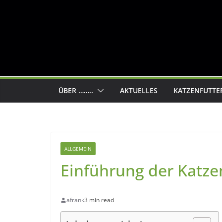
ÜBER ……..
AKTUELLES
KATZENFUTTE
ALLGEMEIN
Einführung der Katze
afrank
3 min read