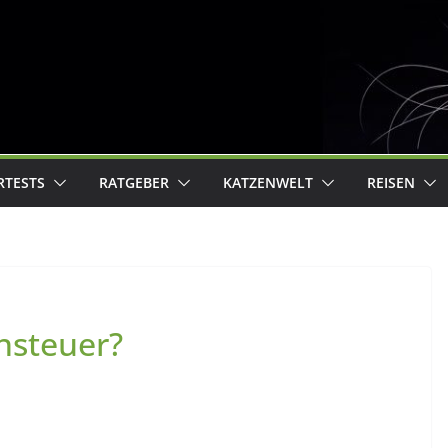
RTESTS
RATGEBER
KATZENWELT
REISEN
nsteuer?