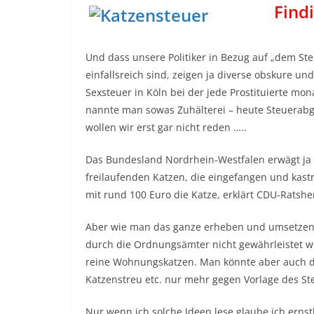
Find
Und dass unsere Politiker in Bezug auf „dem St
einfallsreich sind, zeigen ja diverse obskure u
Sexsteuer in Köln bei der jede Prostituierte mo
nannte man sowas Zuhälterei – heute Steuerabga
wollen wir erst gar nicht reden …..
Das Bundesland Nordrhein-Westfalen erwägt ja 
freilaufenden Katzen, die eingefangen und kastr
mit rund 100 Euro die Katze, erklärt CDU-Ratsher
Aber wie man das ganze erheben und umsetzen w
durch die Ordnungsämter nicht gewährleistet w
reine Wohnungskatzen. Man könnte aber auch de
Katzenstreu etc. nur mehr gegen Vorlage des S
Nur wenn ich solche Ideen lese glaube ich ernsth