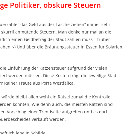
ige Politiker, obskure Steuern
euerzahler das Geld aus der Tasche ziehen“ immer sehr
nd skurril anmutende Steuern. Man denke nur mal an die
natlich einen Geldbetrag der Stadt zahlen muss – früher
ben ;-) Und über die Bräunungssteuer in Essen für Solarien
die Einführung der Katzensteuer aufgrund der vielen
iert werden müssen. Diese Kosten trägt die jeweilige Stadt
r Rainer Traute aus Porta Westfalica.
ürde bleibt allen wohl ein Rätsel zumal die Kontrolle
erden könnten. Wie denn auch, die meisten Katzen sind
n Vorschlag einer Trendseite aufgreifen und es darf
teuerbescheides verkauft werden.
aft ich lebe in Schilda…..