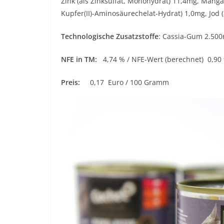
Zink (als Zinksulfat, Monohydrat) 11,4mg, Manga
Kupfer(II)-Aminosäurechelat-Hydrat) 1,0mg, Jod (
Technologische Zusatzstoffe
: Cassia-Gum 2.50
NFE in TM:
4,74 % / NFE-Wert (berechnet) 0,90
Preis:
0,17 Euro / 100 Gramm