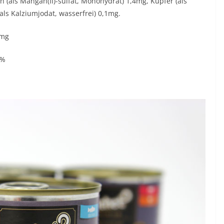
n (als Mangan(II)-sulfat, Monohydrat) 1,4mg, Kupfer (als
als Kalziumjodat, wasserfrei) 0,1mg.
0mg
 %