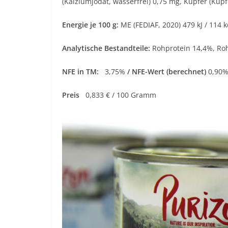
(Kalziumjodat, wasserfrei) 0,75 mg, Kupfer (Kupf
Energie je 100 g:
ME (FEDIAF, 2020) 479 kJ / 114 k
Analytische Bestandteile:
Rohprotein 14,4%, Roh
NFE in TM:
3,75%
/ NFE-Wert (berechnet)
0,90
Preis
0,833 € / 100 Gramm