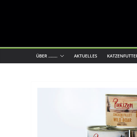
ÜBER ……..
AKTUELLES
KATZENFUTTE