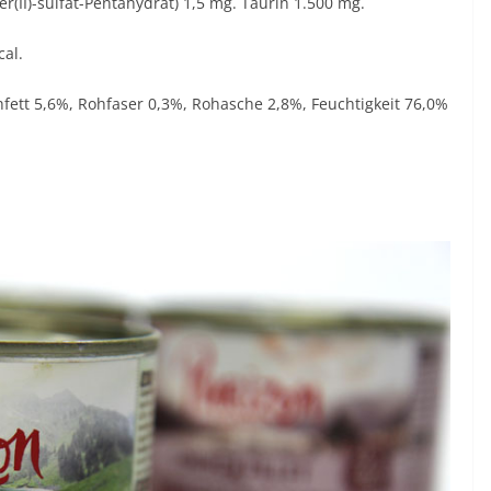
er(II)-sulfat-Pentahydrat) 1,5 mg. Taurin 1.500 mg.
cal.
fett 5,6%, Rohfaser 0,3%, Rohasche 2,8%, Feuchtigkeit 76,0%
%