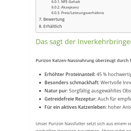
NFE-Gehalt
Akzeptanz
Preis/Leistungsverhältnis
Bewertung
Erhältlich
Das sagt der Inverkehrbringe
Purizon Katzen-Nassnahrung überzeugt durch f
Erhöhter Proteinanteil:
45 % hochwerti
Besonders schmackhaft
: Wertvolle In
Natur pur
: Sorgfältig ausgewähltes Ob
Getreidefreie Rezeptur
: Auch für empf
Für ein aktives Katzenleben
: hoher Ant
Unser Purizon Nassfutter setzt sich aus einem 
wertvollen Innereien zusammen. Abgerundet we