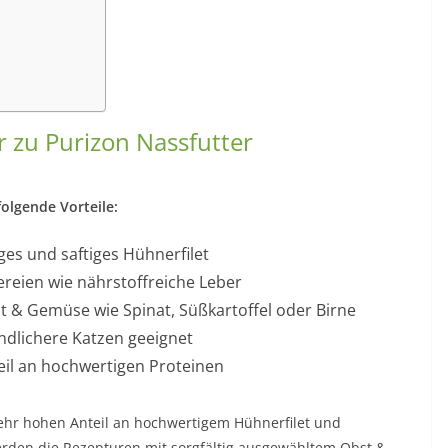
r zu Purizon Nassfutter
olgende Vorteile:
ges und saftiges Hühnerfilet
nereien wie nährstoffreiche Leber
st & Gemüse wie Spinat, Süßkartoffel oder Birne
indlichere Katzen geeignet
eil an hochwertigen Proteinen
sehr hohen Anteil an hochwertigem Hühnerfilet und
rden die Rezepturen mit sorgfältig ausgewähltem Obst &