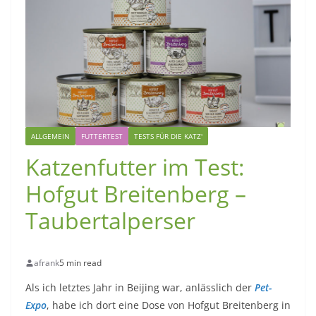
ALLGEMEIN
FUTTERTEST
TESTS FÜR DIE KATZ'
Katzenfutter im Test:
Hofgut Breitenberg –
Taubertalperser
afrank
5 min read
Als ich letztes Jahr in Beijing war, anlässlich der
Pet-
Expo
, habe ich dort eine Dose von Hofgut Breitenberg in