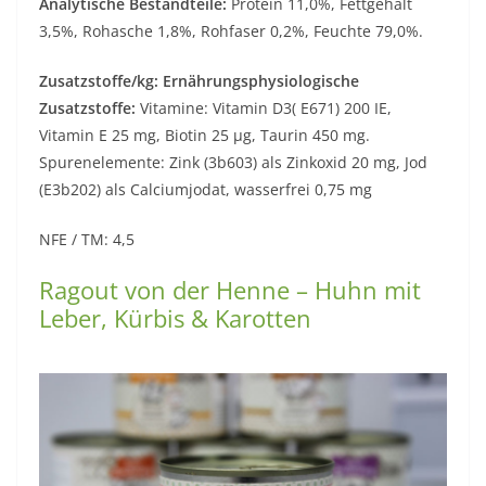
Analytische Bestandteile:
Protein 11,0%, Fettgehalt
3,5%, Rohasche 1,8%, Rohfaser 0,2%, Feuchte 79,0%.
Zusatzstoffe/kg: Ernährungsphysiologische
Zusatzstoffe:
Vitamine: Vitamin D3( E671) 200 IE,
Vitamin E 25 mg, Biotin 25 µg, Taurin 450 mg.
Spurenelemente: Zink (3b603) als Zinkoxid 20 mg, Jod
(E3b202) als Calciumjodat, wasserfrei 0,75 mg
NFE / TM: 4,5
Ragout von der Henne – Huhn mit
Leber, Kürbis & Karotten