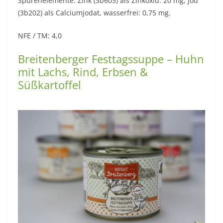
Spurenelemente: Zink (3b603) als Zinkoxid: 20 mg, Jod
(3b202) als Calciumjodat, wasserfrei: 0,75 mg.
NFE / TM: 4,0
Breitenberger Festtagssuppe – Huhn
mit Lachs, Rind, Erbsen &
Süßkartoffel