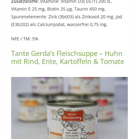
Zusatzstoffe:
Vitamine: Vitamin D3( E671) 200 IE,
Vitamin E 25 mg, Biotin 25 µg, Taurin 450 mg.
Spurenelemente: Zink (3b603) als Zinkoxid 20 mg, Jod
(E3b202) als Calciumjodat, wasserfrei 0,75 mg.
NFE / TM: 5%
Tante Gerda‘s Fleischsuppe – Huhn
mit Rind, Ente, Kartoffeln & Tomate