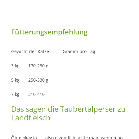
Fütterungsempfehlung
Gewicht der Katze Gramm pro Tag
3 kg 170-230 g
5 kg 250-330 g
7 kg 310-410
Das sagen die Taubertalperser zu
Landfleisch
Öhm,okay ja ….. also eigentlich sollte man, wenn man