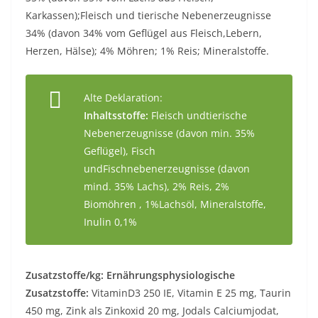
Karkassen);Fleisch und tierische Nebenerzeugnisse
34% (davon 34% vom Geflügel aus Fleisch,Lebern,
Herzen, Hälse); 4% Möhren; 1% Reis; Mineralstoffe.
Alte Deklaration:
Inhaltsstoffe:
Fleisch undtierische
Nebenerzeugnisse (davon min. 35%
Geflügel), Fisch
undFischnebenerzeugnisse (davon
mind. 35% Lachs), 2% Reis, 2%
Biomöhren , 1%Lachsöl, Mineralstoffe,
Inulin 0,1%
Zusatzstoffe/kg: Ernährungsphysiologische
Zusatzstoffe:
VitaminD3 250 IE, Vitamin E 25 mg, Taurin
450 mg, Zink als Zinkoxid 20 mg, Jodals Calciumjodat,