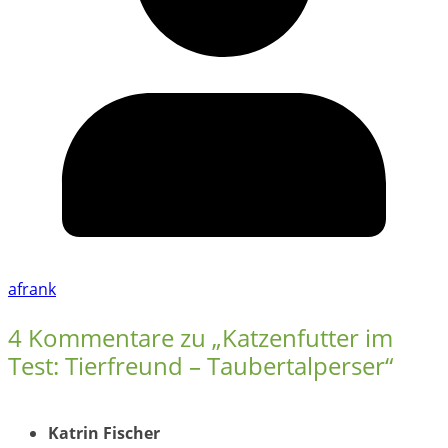
afrank
4 Kommentare zu „
Katzenfutter im
Test: Tierfreund – Taubertalperser
“
Katrin Fischer