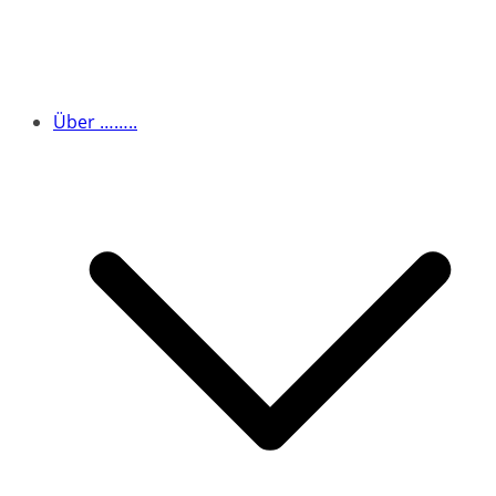
Über ……..