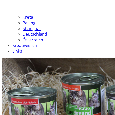
Kreta
Beijing
Shanghai
Deutschland
Österreich
Kreatives ich
Links