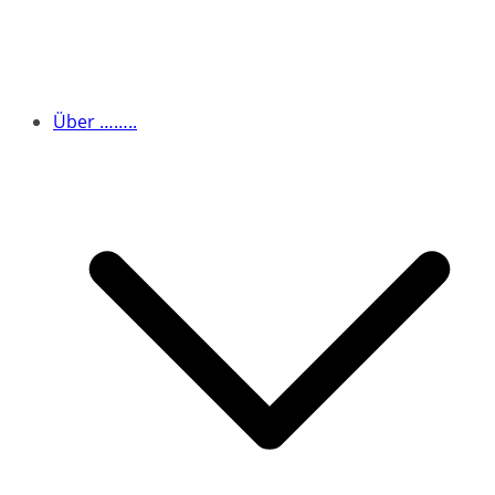
Über ……..