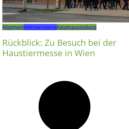
Allgemein
Heimtiermesse
Katzenausstellung
Rückblick: Zu Besuch bei der
Haustiermesse in Wien