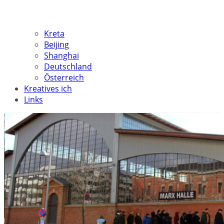
Kreta
Beijing
Shanghai
Deutschland
Österreich
Kreatives ich
Links