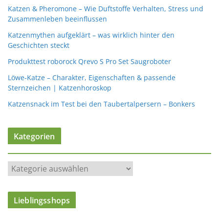
Katzen & Pheromone – Wie Duftstoffe Verhalten, Stress und
Zusammenleben beeinflussen
Katzenmythen aufgeklärt – was wirklich hinter den
Geschichten steckt
Produkttest roborock Qrevo S Pro Set Saugroboter
Löwe-Katze – Charakter, Eigenschaften & passende
Sternzeichen | Katzenhoroskop
Katzensnack im Test bei den Taubertalpersern – Bonkers
Kategorien
K
a
t
Lieblingsshops
e
g