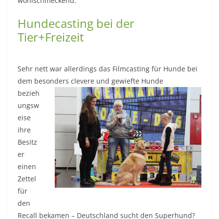
wohlschmeckend.
Hundecasting bei der
Tier+Freizeit
Sehr nett war allerdings das Filmcasting für Hunde bei
dem besonders clev
ere und gewiefte Hunde
bezieh
ungsw
eise
ihre
Besitz
er
einen
Zettel
für
den
Recall bekamen – Deutschland sucht den Superhund?