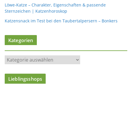
Löwe-Katze – Charakter, Eigenschaften & passende
Sternzeichen | Katzenhoroskop
Katzensnack im Test bei den Taubertalpersern – Bonkers
Kategorien
K
a
t
Lieblingsshops
e
g
o
r
i
e
n