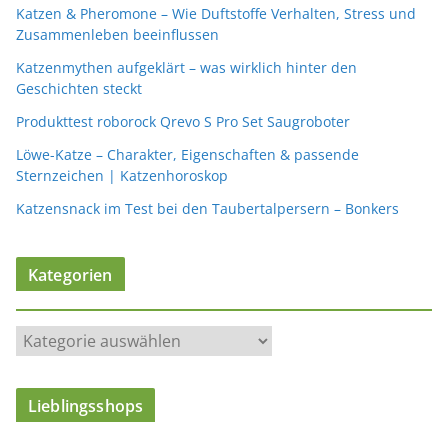
Katzen & Pheromone – Wie Duftstoffe Verhalten, Stress und
Zusammenleben beeinflussen
Katzenmythen aufgeklärt – was wirklich hinter den
Geschichten steckt
Produkttest roborock Qrevo S Pro Set Saugroboter
Löwe-Katze – Charakter, Eigenschaften & passende
Sternzeichen | Katzenhoroskop
Katzensnack im Test bei den Taubertalpersern – Bonkers
Kategorien
K
a
t
Lieblingsshops
e
g