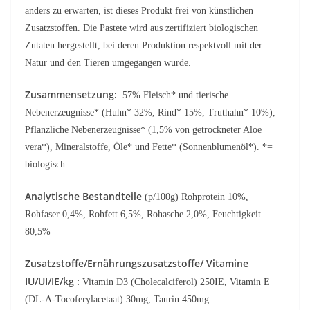
anders zu erwarten, ist dieses Produkt frei von künstlichen
Zusatzstoffen. Die Pastete wird aus zertifiziert biologischen
Zutaten hergestellt, bei deren Produktion respektvoll mit der
Natur und den Tieren umgegangen wurde.
Zusammensetzung:
57% Fleisch* und tierische
Nebenerzeugnisse* (Huhn* 32%, Rind* 15%, Truthahn* 10%),
Pflanzliche Nebenerzeugnisse* (1,5% von getrockneter Aloe
vera*), Mineralstoffe, Öle* und Fette* (Sonnenblumenöl*). *=
biologisch.
Analytische Bestandteile
(p/100g) Rohprotein 10%,
Rohfaser 0,4%, Rohfett 6,5%, Rohasche 2,0%, Feuchtigkeit
80,5%
Zusatzstoffe/Ernährungszusatzstoffe/ Vitamine
IU/UI/IE/kg :
Vitamin D3 (Cholecalciferol) 250IE, Vitamin E
(DL-A-Tocoferylacetaat) 30mg, Taurin 450mg