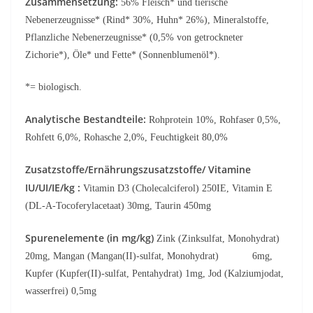
Zusammensetzung:
56% Fleisch* und tierische
Nebenerzeugnisse* (Rind* 30%, Huhn* 26%), Mineralstoffe,
Pflanzliche Nebenerzeugnisse* (0,5% von getrockneter
Zichorie*), Öle* und Fette* (Sonnenblumenöl*).
*= biologisch.
Analytische Bestandteile:
Rohprotein 10%, Rohfaser 0,5%,
Rohfett 6,0%, Rohasche 2,0%, Feuchtigkeit 80,0%
Zusatzstoffe/Ernährungszusatzstoffe/ Vitamine
IU/UI/IE/kg :
Vitamin D3 (Cholecalciferol) 250IE, Vitamin E
(DL-A-Tocoferylacetaat) 30mg, Taurin 450mg
Spurenelemente (in mg/kg)
Zink (Zinksulfat, Monohydrat)
20mg, Mangan (Mangan(II)-sulfat, Monohydrat) 6mg,
Kupfer (Kupfer(II)-sulfat, Pentahydrat) 1mg, Jod (Kalziumjodat,
wasserfrei) 0,5mg