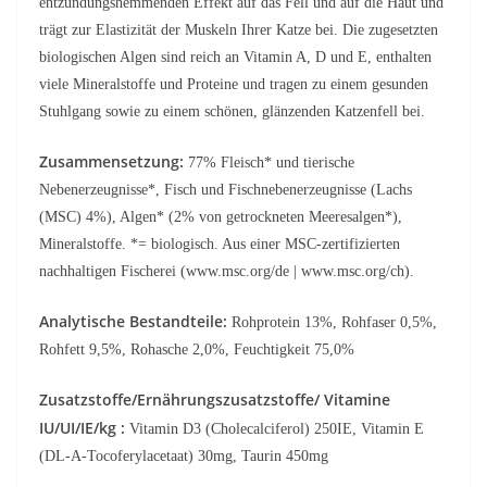
entzündungshemmenden Effekt auf das Fell und auf die Haut und
trägt zur Elastizität der Muskeln Ihrer Katze bei. Die zugesetzten
biologischen Algen sind reich an Vitamin A, D und E, enthalten
viele Mineralstoffe und Proteine und tragen zu einem gesunden
Stuhlgang sowie zu einem schönen, glänzenden Katzenfell bei.
Zusammensetzung:
77% Fleisch* und tierische
Nebenerzeugnisse*, Fisch und Fischnebenerzeugnisse (Lachs
(MSC­) 4%), Algen* (2% von getrockneten Meeresalgen*),
Mineralstoffe. *= biologisch. ­Aus einer MSC-zertifizierten
nachhaltigen Fischerei (www.msc.org/de | www.msc.org/ch).
Analytische Bestandteile:
Rohprotein 13%, Rohfaser 0,5%,
Rohfett 9,5%, Rohasche 2,0%, Feuchtigkeit 75,0%
Zusatzstoffe/Ernährungszusatzstoffe/ Vitamine
IU/UI/IE/kg :
Vitamin D3 (Cholecalciferol) 250IE, Vitamin E
(DL-A-Tocoferylacetaat) 30mg, Taurin 450mg