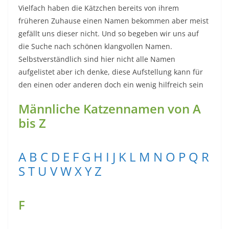
Vielfach haben die Kätzchen bereits von ihrem
früheren Zuhause einen Namen bekommen aber meist
gefällt uns dieser nicht. Und so begeben wir uns auf
die Suche nach schönen klangvollen Namen.
Selbstverständlich sind hier nicht alle Namen
aufgelistet aber ich denke, diese Aufstellung kann für
den einen oder anderen doch ein wenig hilfreich sein
Männliche Katzennamen von A
bis Z
A
B
C
D
E
F
G
H
I
J
K
L
M
N
O
P
Q
R
S
T
U
V
W
X
Y
Z
F