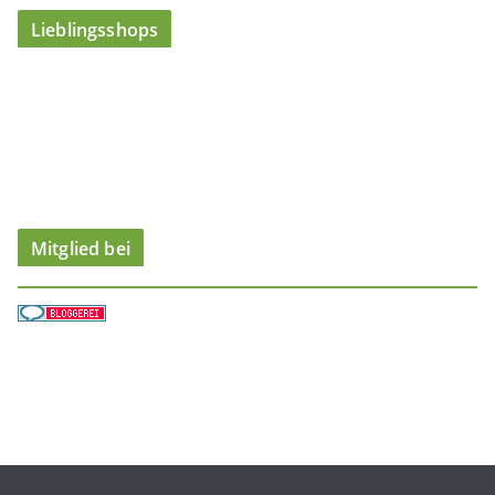
t
Lieblingsshops
e
g
o
r
i
e
n
Mitglied bei